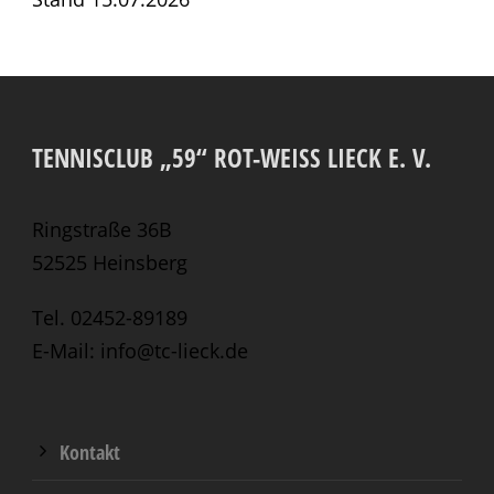
TENNISCLUB „59“ ROT-WEISS LIECK E. V.
Ringstraße 36B
52525 Heinsberg
Tel. 02452-89189
E-Mail: info@tc-lieck.de
Kontakt