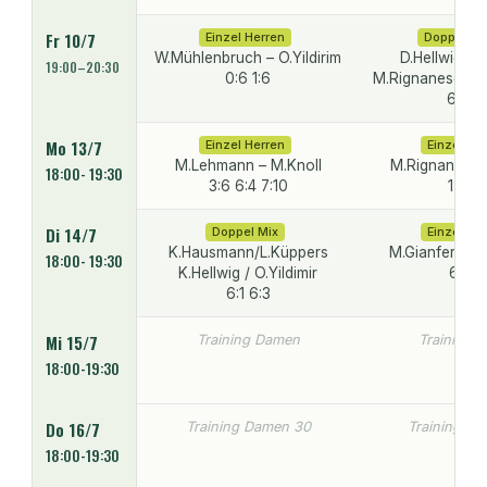
Fr 10/7
Einzel Herren
Doppel He
W.Mühlenbruch – O.Yildirim
D.Hellwig / N
19:00–20:30
0:6 1:6
M.Rignanese / S
6:1 6:
Mo 13/7
Einzel Herren
Einzel He
M.Lehmann – M.Knoll
M.Rignanese 
18:00- 19:30
3:6 6:4 7:10
1:6 2:
Di 14/7
Doppel Mix
Einzel He
K.Hausmann/L.Küppers
M.Gianferri – 
18:00- 19:30
K.Hellwig / O.Yildimir
6:1 6:
6:1 6:3
Mi 15/7
Training Damen
Training 
18:00-19:30
Do 16/7
Training Damen 30
Training D
18:00-19:30