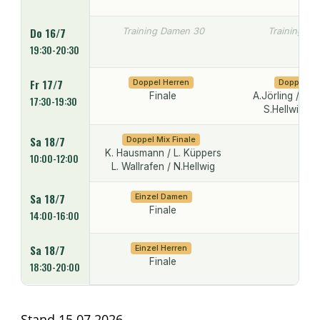
Do 16/7
Training Damen 30
Training D
19:30-20:30
Fr 17/7
Doppel Herren
Doppel D
Finale
A.Jörling / B.S
17:30-19:30
S.Hellwig / K
Sa 18/7
Doppel Mix Finale
K. Hausmann / L. Küppers
10:00-12:00
L. Wallrafen / N.Hellwig
Sa 18/7
Einzel Damen
Finale
14:00-16:00
Sa 18/7
Einzel Herren
Finale
18:30-20:00
Stand 15.07.2026