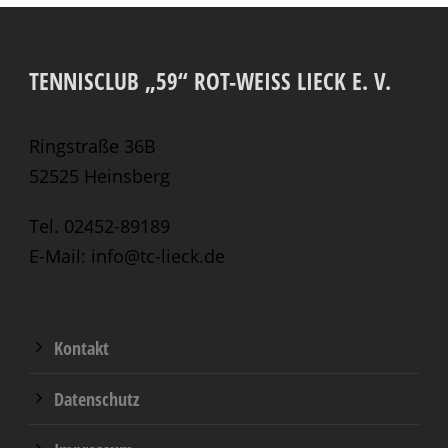
TENNISCLUB „59“ ROT-WEISS LIECK E. V.
Ringstraße 36B
52525 Heinsberg
Tel. 02452-89189
E-Mail: info@tc-lieck.de
Kontakt
Datenschutz