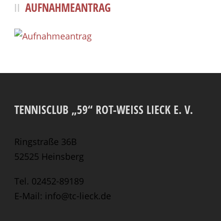
AUFNAHMEANTRAG
TENNISCLUB „59“ ROT-WEISS LIECK E. V.
Ringstraße 36B
52525 Heinsberg
Tel. 02452-89189
E-Mail: info@tc-lieck.de