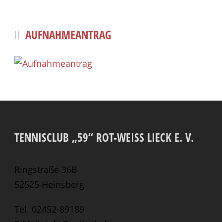
AUFNAHMEANTRAG
TENNISCLUB „59“ ROT-WEISS LIECK E. V.
Ringstraße 36B
52525 Heinsberg
Tel. 02452-89189