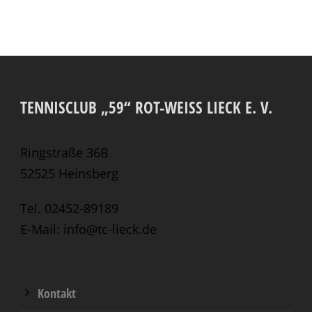
TENNISCLUB „59“ ROT-WEISS LIECK E. V.
Ringstraße 36B
52525 Heinsberg
Tel. 02452-89189
E-Mail: info@tc-lieck.de
Kontakt